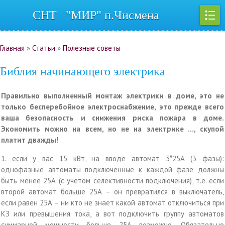
СНТ "МИР" п.Чисмена
Регистрация
|
Вход
Главная
»
Статьи
»
Полезные советы
Библия начинающего электрика
Правильно выполненный монтаж электрики в доме, это не
только бесперебойное электроснабжение, это прежде всего
ваша безопасность и снижения риска пожара в доме.
Экономить можно на всем, но не на электрике …, скупой
платит дважды!
1. если у вас 15 кВт, на вводе автомат 3*25А (3 фазы):
однофазные автоматы подключенные к каждой фазе должны
быть менее 25А (с учетом селективности подключения), т.е. если
второй автомат больше 25А – он превратился в выключатель,
если равен 25А – ни кто не знает какой автомат отключиться при
КЗ или превышения тока, а вот подключить группу автоматов
суммарной мощности больше 25А возможно. Обязательно