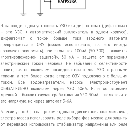
4. на вводе в дом установить УЗО или дифавтомат (дифавтомат
– это УЗО + автоматический выключатель в одном корпусе),
дифавтомат с током больше тока вводного автомата
превращается в ОЗУ (можно использовать, т.к. это иногда
позволяет экономить), при этом ток 100мА (50-300) – является
«противопожарной защитой», 30 мА – защита от поражения
электрическим током человека. Не забываем о селективности
защит, т.е. не включаем последовательно два УЗО с равными
токами, а тем более когда второе ОЗУ подключено с большим
током. Все водонагреватели, насосы, электроинструмент
ОБЯЗАТЕЛЬНО включаем через УЗО 30мА. Если холодильник
древний – бывают случаи срабатывания УЗО 30мА … подключите
его напрямую, но через автомат 3-6А.
5. если у вас 3 фазы – рекомендовано для питания холодильника,
электронасоса использовать реле выбора фаз, можно для зашиты
от перепадов использовать стабилизатор напряжения или реле