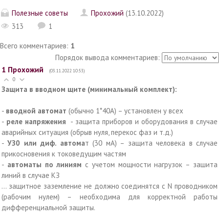
Полезные советы
Прохожий
(13.10.2022)
313
1
Всего комментариев
:
1
Порядок вывода комментариев:
1
Прохожий
(03.11.2022 10:53)
0
Защита в вводном щите (минимальный комплект):
-
вводной автомат
(обычно 1*40А) – установлен у всех
-
реле напряжения
- защита приборов и оборудования в случае
аварийных ситуация (обрыв нуля, перекос фаз и т.д.)
-
УЗ0 или диф. автома
т (30 мА) – защита человека в случае
прикосновения к токоведущим частям
-
автоматы по линиям
с учетом мощности нагрузок – зашита
линий в случае КЗ
… защитное заземление не должно соединятся с N проводником
(рабочим нулем) – необходима для корректной работы
дифференциальной защиты.