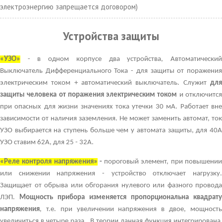
электроэнергию запрещается договором)
Устройства защиты
«УЗО»
- в одном корпусе два устройства, Автоматический
Выключатель Дифференциального Тока - для защиты от поражения
электрическим током + автоматический выключатель. Служит
для
защиты человека от поражения электрическим током
и отключитс
при опасных для жизни значениях тока утечки 30 мА. Работает вне
зависимости от наличия заземления. Не может заменить автомат, ток
УЗО выбирается на ступень больше чем у автомата защиты, для 40А
УЗО ставим 62А, для 25 - 32А.
«Реле контроля напряжения»
-
пороговый элемент, при повышени
или снижении напряжения - устройство отключает нагрузку.
Защищает от обрыва или обгорания нулевого или фазного провода
ЛЭП.
Мощность прибора изменяется пропорциональна квадрату
напряжения
, т.е. при увеличении напряжения в двое, мощность
увеличиться в четыре раза. В теории данная функция интегрирована