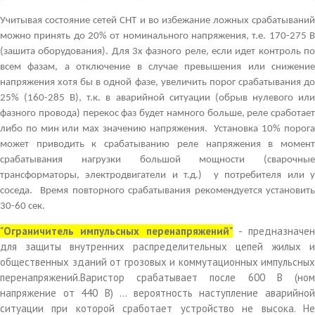
Учитывая состояние сетей СНТ и во избежание ложных срабатываний
можно принять до 20% от номинального напряжения, т.е. 170-275 В
(зашита оборудования). Для 3х фазного реле, если идет контроль по
всем фазам, а отключение в случае превышения или снижение
напряжения хотя бы в одной фазе, увеличить порог срабатывания до
25% (160-285 В), т.к. в аварийной ситуации (обрыв нулевого или
фазного провода) перекос фаз будет намного больше, реле сработает
либо по мин или мах значению напряжения. Установка 10% порога
может приводить к срабатыванию реле напряжения в момент
срабатывания нагрузки большой мощности (сварочные
трансформаторы, электродвигатели и т.д.) у потребителя или у
соседа. Время повторного срабатывания рекомендуется установить
30-60 сек.
"Ограничитель импульсных перенапряжений"
- предназначен
для защиты внутренних распределительных цепей жилых и
общественных зданий от грозовых и коммутационных импульсных
перенапряжений.Варистор срабатывает после 600 В (ном
напряжение от 440 В) … вероятность наступление аварийной
ситуации при которой сработает устройство не высока. Не