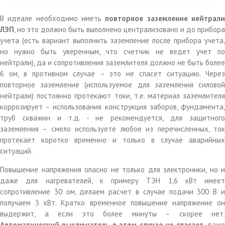
В идеале необходимо иметь
повторное заземление нейтрал
ЛЭП
, но это должно быть выполнено централизовано и до прибора
учета (есть вариант выполнить заземление после прибора учета,
но нужно быть уверенным, что счетчик не ведет учет по
нейтрали), да и сопротивления заземлителя должно не быть более
6 ом, в противном случае – это не спасет ситуацию. Через
повторное заземление (используемое для заземления силовой
нейтрали) постоянно протекают токи, т.е. материал заземлителя
коррозирует – использования конструкция заборов, фундамента,
труб скважин и т.д. - не рекомендуется, для защитного
заземления – смело используете любое из перечисленных, ток
протекает коротко временно и только в случае аварийных
ситуаций.
Повышение напряжения опасно не только для электроники, но и
даже для нагревателей, к примеру ТЭН 1,6 кВт имеет
сопротивление 30 ом, делаем расчет в случае подачи 300 В и
получаем 3 кВт. Кратко временное повышение напряжение он
выдержит, а если это более минуты – скорее нет.
Автоматический выключатель в этом случае не спасает
, даж