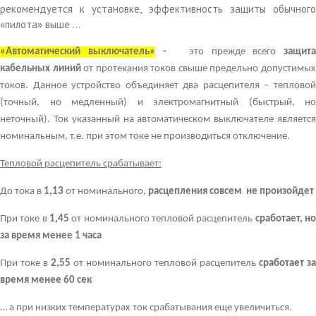
рекомендуется к установке, эффективность защиты обычного
«пилота» выше ...
«Автоматический выключатель»
-
это прежде всего
защита
кабельных линий
от протекания токов свыше предельно допустимы
токов. Данное устройство объединяет два расцепителя – тепловой
(точный, но медленный) и электромагнитный (быстрый, но
неточный). Ток указанный на автоматическом выключателе является
номинальным, т.е. при этом токе не производиться отключение.
Тепловой расцепитель срабатывает:
До тока в
1,13
от номинального,
расцепления совсем не произойдет
При токе в
1,45
от номинального тепловой расцепитель
сработает, н
за время
менее 1 часа
При токе в
2,55
от номинального тепловой расцепитель
сработает за
время
менее 60 сек
… а при низких температурах ток срабатывания еще увеличиться.