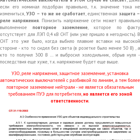
если его номинал подобран правильно, т.к. значение тока не
измениться,
УЗО – то же не сработает
, единственная
защита 
реле напряжения
. Понизить напряжение сети может правильн
выполненное
повторное заземление
, которое по факт
отсутствует для ЛЭП 0,4 кВ СНТ (или уже пришло в негодность). В
СНТ это уже было, когда выбило плавкие вставки на высокой
стороне - кто то сидел без света (в розетке было менее 50 В) , а
кто то получил 300 В ... и выбросил холодильник, обрыв нуля -
последствия еще хуже, т.к. напряжение будет еще выше.
УЗО, реле напряжения, защитное заземление, установка
автоматических выключателей с разбивкой по линиям, а тем более
повторное заземление нейтрали - не является обязательным
требованием ПУЭ для потребителя,
но
является его зоной
ответственности
.